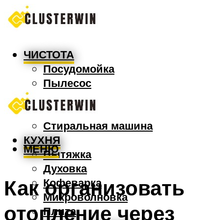
ЧИСТОТА
Посудомойка
Пылесос
Утюг
Швабра
Стиральная машина
КУХНЯ
МЕНЮ
Вытяжка
Духовка
Как организовать
Кофеварка
Микроволновка
отопление через
Плита