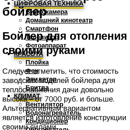
ЦИФРОВАЯ ТЕХНИКА
бойлер
Видеокамера
Домашний кинотеатр
Смартфон
Бойлер для отопления
Телевизор
Фотоаппарат
своими руками
КРАСОТА
Плойка
Следует отметить, что стоимость
Фен
Эпилятор
заводских моделей бойлера для
Бритва
теплоснабжения дачи довольно
КЛИМАТ
высока – от 7000 руб. и больше.
Вентилятор
Альтернативным вариантом
Водонагреватель
является изготовление конструкции
Кондиционер
своими силами.
Обогреватель