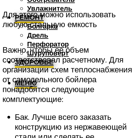
Увлажнитель
Для этого можно использовать
РЕМОНТ
любую стальную емкость
Болгарка
Дрель
Перфоратор
Важно, чтобы ее объем
Шуруповерт
соответствовал расчетному. Для
ЗДОРОВЬЕ
организации схем теплоснабжения
от самодельного бойлера
МЕНЮ
понадобятся следующие
комплектующие:
Бак. Лучше всего заказать
конструкцию из нержавеющей
стали или сделать ее