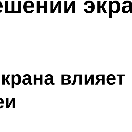
ешении экр
крана влияет 
еи