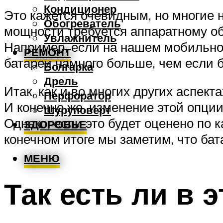
Кондиционер
Это кажется очевидным, но многие 
Обогреватель
мощности требуется аппаратному о
Увлажнитель
Например, если на нашем мобильно
РЕМОНТ
батареи намного больше, чем если 
Болгарка
Дрель
Итак, как и во многих других аспект
Перфоратор
И конечно же, изменение этой опции
Шуруповерт
Однако, если это будет оценено по 
ЗДОРОВЬЕ
конечном итоге мы заметим, что бат
МЕНЮ
Так есть ли в 