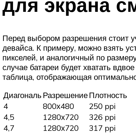
для экрана с
Перед выбором разрешения стоит уч
девайса. К примеру, можно взять у
пикселей, и аналогичный по размер
случае батареи будет хватать вдвое
таблица, отображающая оптимально
Диагональ
Разрешение
Плотность
4
800х480
250 ppi
4,5
1280х720
326 ppi
4,7
1280х720
317 ppi