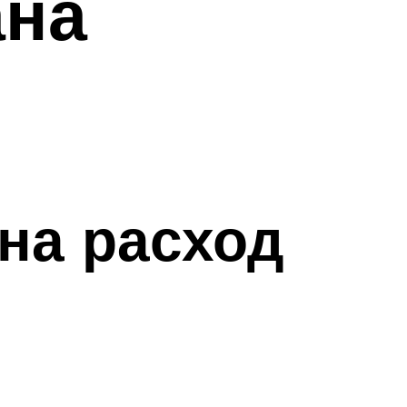
ана
на расход