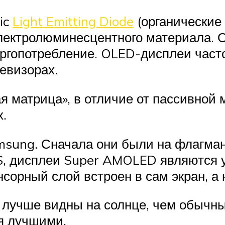
ic
Light Emitting Diode
(органические
электролюминесцентного материала. О
нергопотребление. OLED-дисплеи ча
евизорах.
 матрица», в отличие от пассивной 
.
sung. Сначала они были на флагман
PS, дисплеи Super AMOLED являются 
ный слой встроен в сам экран, а н
 лучше видны на солнце, чем обыч
я лучшими.