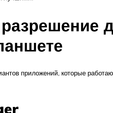
 разрешение 
ланшете
иантов приложений, которые работают 
ger