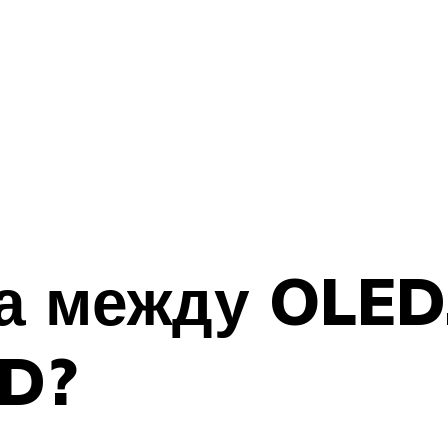
ца между OLE
D?