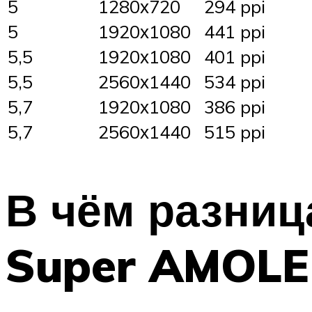
5
1280х720
294 ppi
5
1920х1080
441 ppi
5,5
1920х1080
401 ppi
5,5
2560х1440
534 ppi
5,7
1920х1080
386 ppi
5,7
2560х1440
515 ppi
В чём разни
Super AMOLE