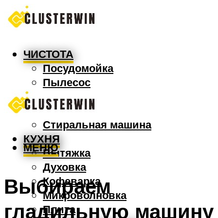
ЧИСТОТА
Посудомойка
Пылесос
Утюг
Швабра
Стиральная машина
КУХНЯ
МЕНЮ
Вытяжка
Духовка
Выбираем
Кофеварка
Микроволновка
гладильную машину
Плита