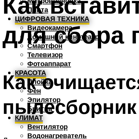
Как встави
Микроволновка
Плита
ЦИФРОВАЯ ТЕХНИКА
для сбора 
Видеокамера
Домашний кинотеатр
Смартфон
Телевизор
Фотоаппарат
КРАСОТА
Как очищаетс
Плойка
Фен
пылесборник
Эпилятор
Бритва
КЛИМАТ
Вентилятор
Водонагреватель