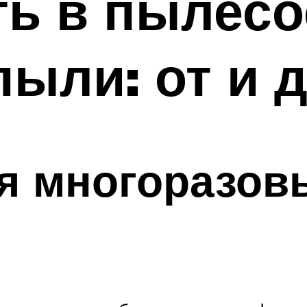
ть в пылес
пыли: от и 
я многоразов