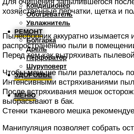
Для очищения запылившегося после
Кондиционер
хозяйственные перчатки, щетка и п
Обогреватель
Увлажнитель
РЕМОНТ
Пылесборник аккуратно изымается и
Болгарка
распространению пыли в помещении,
Дрель
Перед тем как вытряхивать пылевой
Перфоратор
Шуруповерт
Чтобы меньше пыли разлеталось по 
ЗДОРОВЬЕ
Интенсивными встряхиваниями пыль 
После встряхивания мешок осторож
МЕНЮ
выбрасывают в бак.
Стенки тканевого мешка рекоменду
Манипуляция позволяет собрать ос