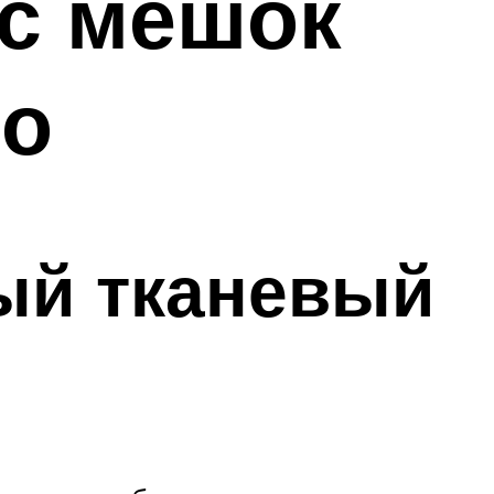
ос мешок
до
ый тканевый