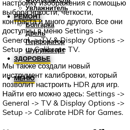
настройку изображения с помощью
Увлажнитель
выбора яркости, четкости,
РЕМОНТ
контраста и много другого. Все они
Болгарка
доступны в меню Settings ->
Дрель
General -> TV & Display Options ->
Перфоратор
Setup -> Calibrate TV.
Шуруповерт
ЗДОРОВЬЕ
Мы также создали новый
инструмент калибровки, который
МЕНЮ
позволит настроить HDR для игр.
Найти его можно здесь: Settings ->
General -> TV & Display Options ->
Setup -> Calibrate HDR for Games.