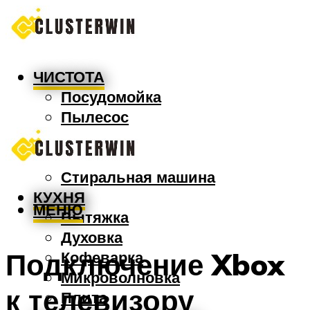
ЧИСТОТА
Посудомойка
Пылесос
Утюг
Швабра
Стиральная машина
КУХНЯ
МЕНЮ
Вытяжка
Духовка
Подключение Xbox
Кофеварка
Микроволновка
к телевизору
Плита