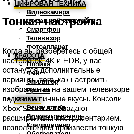
ЦИФРОВАЯ ТЕХНИКА
Видеокамера
Тонкая настройка
Домашний кинотеатр
Смартфон
Телевизор
Фотоаппарат
Когда вы разберетесь с общей
КРАСОТА
настройкой 4K и HDR, у вас
Плойка
останутся дополнительные
Фен
варианты того, как настроить
Эпилятор
изображение на вашем телевизоре
Бритва
под ваши личные вкусы. Консоли
КЛИМАТ
Вентилятор
Xbox Series X обладают
Водонагреватель
расширенным инструментарием,
Кондиционер
позволяющим произвести тонкую
Обогреватель