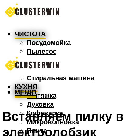
ЧИСТОТА
Посудомойка
Пылесос
Утюг
Швабра
Стиральная машина
КУХНЯ
МЕНЮ
Вытяжка
Духовка
Вставляем пилку в
Кофеварка
Микроволновка
электролобзик
Плита