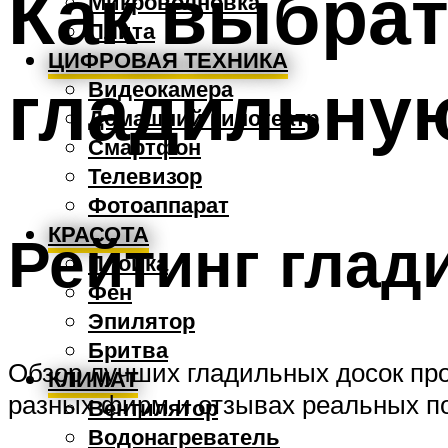
Как выбра
Микроволновка
Плита
ЦИФРОВАЯ ТЕХНИКА
гладильную
Видеокамера
Домашний кинотеатр
Смартфон
Телевизор
Фотоаппарат
КРАСОТА
Рейтинг глад
Плойка
Фен
Эпилятор
Бритва
Обзор лучших гладильных досок про
КЛИМАТ
разных фирм и отзывах реальных по
Вентилятор
Водонагреватель