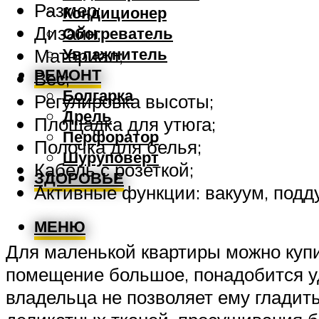
Размер;
Кондиционер
Дизайн;
Обогреватель
Увлажнитель
Материал;
РЕМОНТ
Вес;
Болгарка
Регулировка высоты;
Дрель
Площадка для утюга;
Перфоратор
Полочка для белья;
Шуруповерт
Кабель с розеткой;
ЗДОРОВЬЕ
Активные функции: вакуум, подду
МЕНЮ
Для маленькой квартиры можно купи
помещение большое, понадобится уд
владельца не позволяет ему гладит