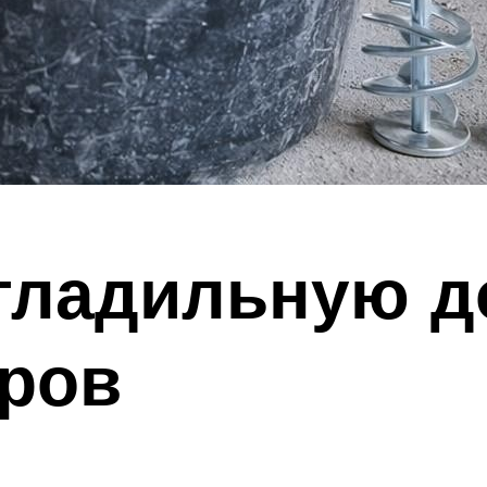
гладильную д
оров