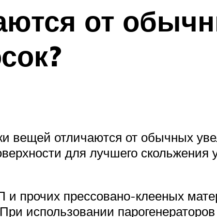
аются от обыч
сок?
ки вещей отличаются от обычных ув
ерхности для лучшего скольжения у
П и прочих прессовано-клееных мат
. При использовании парогенераторов