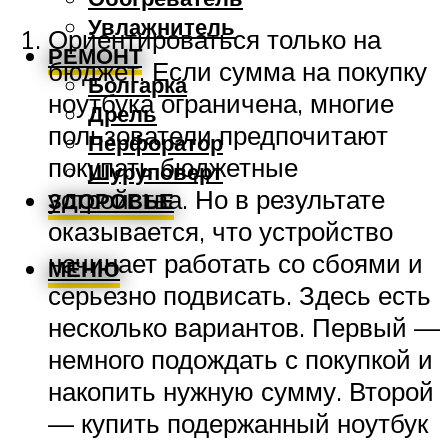
Увлажнитель
Ориентироваться только на
РЕМОНТ
бюджет. Если сумма на покупку
Болгарка
ноутбука ограничена, многие
Дрель
пользователи предпочитают
Перфоратор
покупать бюджетные
Шуруповерт
устройства. Но в результате
ЗДОРОВЬЕ
оказывается, что устройство
начинает работать со сбоями и
МЕНЮ
серьезно подвисать. Здесь есть
несколько вариантов. Первый —
немного подождать с покупкой и
накопить нужную сумму. Второй
— купить подержанный ноутбук