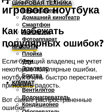
ЦИФРОВАЯ ТЕХНИКА
игрового ноутбука
Видеокамера
Домашний кинотеатр
Смартфон
Как избежать
Телевизор
Фотоаппарат
популярных ошибок?
КРАСОТА
Плойка
Если будущий владелец не учтет
Фен
Эпилятор
некоторые популярные ошибки,
Бритва
ноутбук очень быстро перестанет
КЛИМАТ
приносить радость.
Вентилятор
Водонагреватель
Вот самые распространенные
Кондиционер
ошибки:
Обогреватель