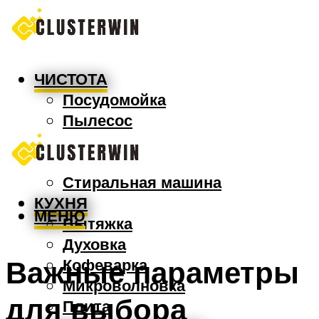
ЧИСТОТА
Посудомойка
Пылесос
Утюг
Швабра
Стиральная машина
КУХНЯ
МЕНЮ
Вытяжка
Духовка
Важные параметры
Кофеварка
Микроволновка
для выбора
Плита