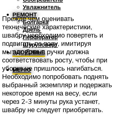
Увлажнитель
РЕМОНТ
Прежде чем оценивать
Болгарка
технические характеристики,
Дрель
швабру необходимо повертеть и
Перфоратор
подвигать по полу, имитируя
Шуруповерт
мытье. Длина ручки должна
ЗДОРОВЬЕ
соответствовать росту, чтобы при
уборке не пришлось нагибаться.
МЕНЮ
Необходимо попробовать поднять
выбранный экземпляр и подержать
некоторое время на весу, если
через 2-3 минуты рука устанет,
швабру не следует приобретать.