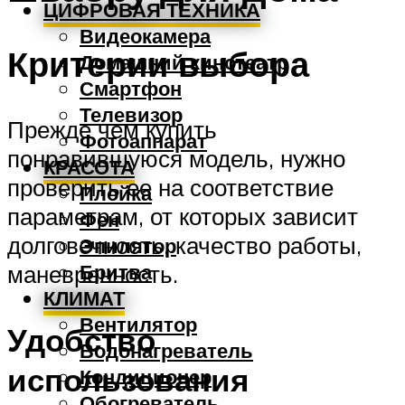
ЦИФРОВАЯ ТЕХНИКА
Видеокамера
Критерии выбора
Домашний кинотеатр
Смартфон
Телевизор
Прежде чем купить
Фотоаппарат
понравившуюся модель, нужно
КРАСОТА
проверить ее на соответствие
Плойка
параметрам, от которых зависит
Фен
долговечность, качество работы,
Эпилятор
Бритва
маневренность.
КЛИМАТ
Вентилятор
Удобство
Водонагреватель
использования
Кондиционер
Обогреватель