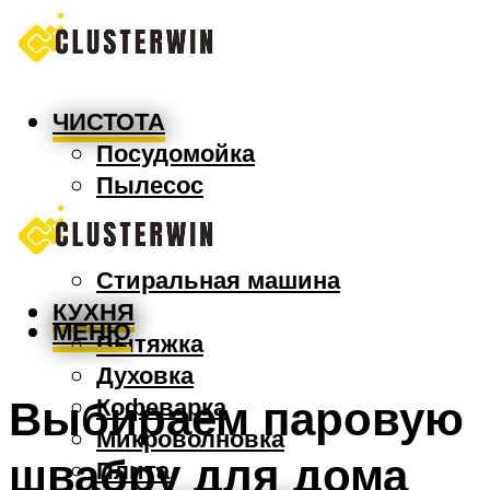
ЧИСТОТА
Посудомойка
Пылесос
Утюг
Швабра
Стиральная машина
КУХНЯ
МЕНЮ
Вытяжка
Духовка
Выбираем паровую
Кофеварка
Микроволновка
швабру для дома
Плита