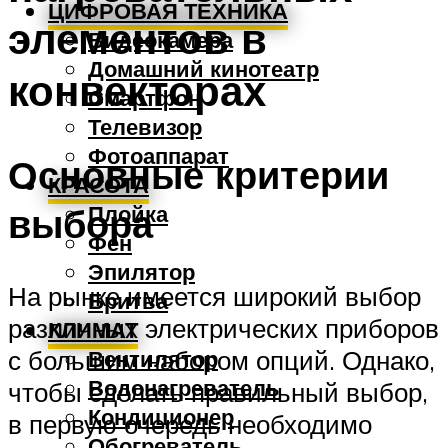
ЦИФРОВАЯ ТЕХНИКА
элементов в
Видеокамера
Домашний кинотеатр
конвекторах
Смартфон
Телевизор
Фотоаппарат
Основные критерии
КРАСОТА
Плойка
выбора
Фен
Эпилятор
На рынке имеется широкий выбор
Бритва
различных электрических приборов
КЛИМАТ
с большим набором опций. Однако,
Вентилятор
Водонагреватель
чтобы сделать правильный выбор,
Кондиционер
в первую очередь необходимо
Обогреватель