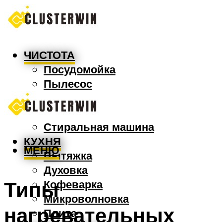
ЧИСТОТА
Посудомойка
Пылесос
Утюг
Швабра
Стиральная машина
КУХНЯ
МЕНЮ
Вытяжка
Духовка
Типы
Кофеварка
Микроволновка
нагревательных
Плита