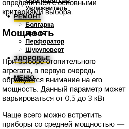
определиться с основными
Увлажнитель
критериями выбора.
РЕМОНТ
Болгарка
Мощность
Дрель
Перфоратор
Шуруповерт
ЗДОРОВЬЕ
При выборе отопительного
агрегата, в первую очередь
МЕНЮ
обращается внимание на его
мощность. Данный параметр может
варьироваться от 0,5 до 3 кВт
Чаще всего можно встретить
приборы со средней мощностью —