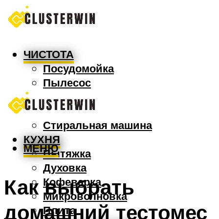
ЧИСТОТА
Посудомойка
Пылесос
Утюг
Швабра
Стиральная машина
КУХНЯ
МЕНЮ
Вытяжка
Духовка
Как выбрать
Кофеварка
Микроволновка
домашний тестомес
Плита