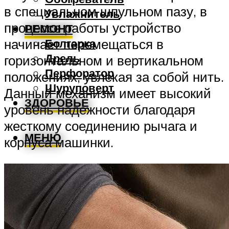
в специальном шпульном пазу, в
Увлажнитель
процессе работы устройство
РЕМОНТ
Болгарка
начинает перемещаться в
Дрель
горизонтальном и вертикальном
Перфоратор
положениях, увлекая за собой нить.
Шуруповерт
Данный механизм имеет высокий
ЗДОРОВЬЕ
уровень надежности благодаря
жесткому соединению рычага и
МЕНЮ
корпуса машинки.