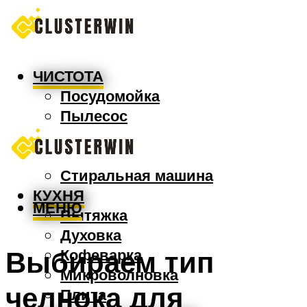
ЧИСТОТА
Посудомойка
Пылесос
Утюг
Швабра
Стиральная машина
КУХНЯ
МЕНЮ
Вытяжка
Духовка
Выбираем тип
Кофеварка
Микроволновка
челнока для
Плита