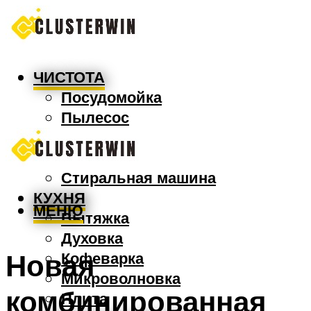
ЧИСТОТА
Посудомойка
Пылесос
Утюг
Швабра
Стиральная машина
КУХНЯ
МЕНЮ
Вытяжка
Духовка
Новая
Кофеварка
Микроволновка
комбинированная
Плита