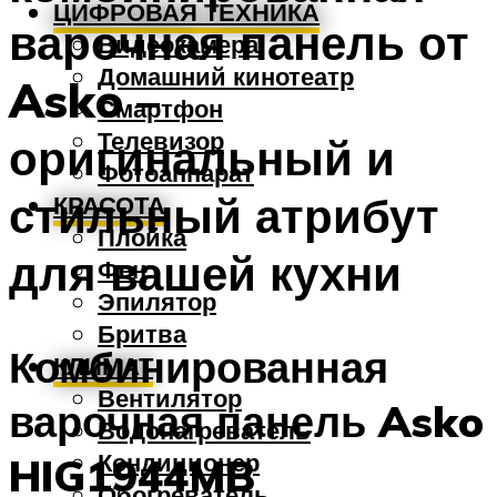
ЦИФРОВАЯ ТЕХНИКА
варочная панель от
Видеокамера
Домашний кинотеатр
Asko –
Смартфон
Телевизор
оригинальный и
Фотоаппарат
стильный атрибут
КРАСОТА
Плойка
для вашей кухни
Фен
Эпилятор
Бритва
Комбинированная
КЛИМАТ
Вентилятор
варочная панель Asko
Водонагреватель
Кондиционер
HIG1944MB
Обогреватель