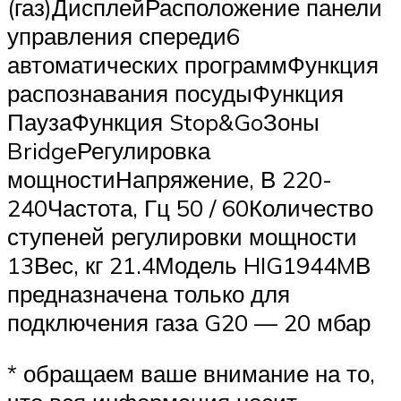
(газ)ДисплейРасположение панели
управления спереди6
автоматических программФункция
распознавания посудыФункция
ПаузаФункция Stop&GoЗоны
BridgeРегулировка
мощностиНапряжение, В 220-
240Частота, Гц 50 / 60Количество
ступеней регулировки мощности
13Вес, кг 21.4Модель HIG1944MВ
предназначена только для
подключения газа G20 — 20 мбар
* обращаем ваше внимание на то,