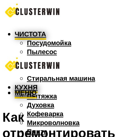
ЧИСТОТА
Посудомойка
Пылесос
Утюг
Швабра
Стиральная машина
КУХНЯ
МЕНЮ
Вытяжка
Духовка
Как
Кофеварка
Микроволновка
отремонтировать
Плита