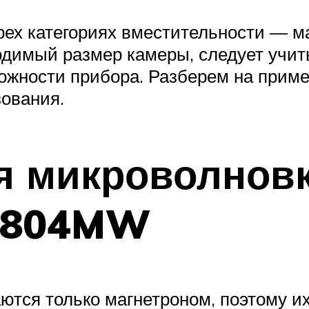
ех категориях вместительности — ма
димый размер камеры, следует учиты
ожности прибора. Разберем на приме
зования.
 микроволновка
1804MW
ются только магнетроном, поэтому и