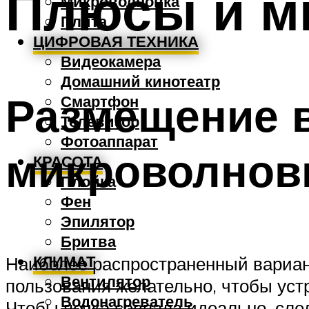
Плюсы и м
Микроволновка
Плита
ЦИФРОВАЯ ТЕХНИКА
Видеокамера
Домашний кинотеатр
Размещение 
Смартфон
Телевизор
Фотоаппарат
микроволнов
КРАСОТА
Плойка
Фен
Эпилятор
Бритва
КЛИМАТ
Наиболее распространенный вариант
Вентилятор
пользования желательно, чтобы уст
Водонагреватель
Чтобы печка совпала идеально, след