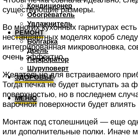
Кондиционер
существующие размеры.
Обогреватель
Увлажнитель
Во многих кухонных гарнитурах есть
РЕМОНТ
нестандартных моделях короб следуе
Болгарка
интегрированная микроволновка, со
Дрель
очень эффектно.
Перфоратор
Шуруповерт
Желательно для встраиваемого приб
ЗДОРОВЬЕ
Тогда печка не будет выступать за
поверхностью, но в последнем случа
МЕНЮ
варочной поверхности будет влиять
Монтаж под столешницей — еще одн
или дополнительные полки. Иначе м