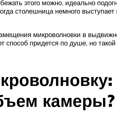
збежать этого можно, идеально подог
когда столешница немного выступает
азмещения микроволновки в выдвиж
т способ придется по душе, но такой
роволновку: 
бъем камеры?