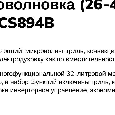
волновка (26-4
-CS894B
опций: микроволны, гриль, конвекци
лектродуховку как по вместительност
многофункциональной 32-литровой 
го, в набор функций включены гриль,
акже инверторное управление, эконом