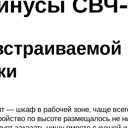
инусы СВЧ-
встраиваемой
ки
 — шкаф в рабочей зоне, чаще всего
ройство по высоте размещалось не ни
ует заказать нишу вместе с кухней 