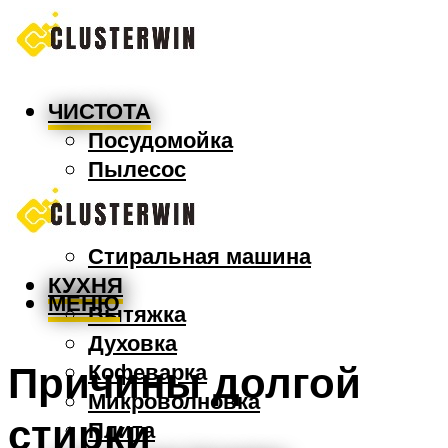
ЧИСТОТА
Посудомойка
Пылесос
Утюг
Швабра
Стиральная машина
КУХНЯ
МЕНЮ
Вытяжка
Духовка
Причины долгой
Кофеварка
Микроволновка
стирки
Плита