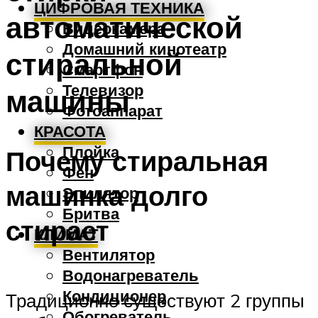
ЦИФРОВАЯ ТЕХНИКА
автоматической
Видеокамера
Домашний кинотеатр
стиральной
Смартфон
Телевизор
машины
Фотоаппарат
КРАСОТА
Плойка
Почему стиральная
Фен
машинка долго
Эпилятор
Бритва
стирает
КЛИМАТ
Вентилятор
Водонагреватель
Кондиционер
Традиционно существуют 2 группы
Обогреватель