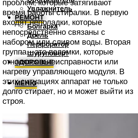
проблем, которые затягивают
Увлажнитель
время работы стиралки. В первую
РЕМОНТ
входят неполадки, которые
Болгарка
непосредственно связаны с
Дрель
набором или сливом воды. Вторая
Перфоратор
группа – это поломки, которые
Шуруповерт
относятся к неисправности или
ЗДОРОВЬЕ
нагреву управляющего модуля. В
этих ситуациях аппарат не только
МЕНЮ
долго стирает, но и может выйти из
строя.