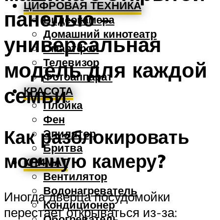
ЦИФРОВАЯ ТЕХНИКА
панелью –
Видеокамера
Домашний кинотеатр
универсальная
Смартфон
Телевизор
модель для каждой
Фотоаппарат
семьи
КРАСОТА
Плойка
Фен
Как разблокировать
Эпилятор
Бритва
моечную камеру?
КЛИМАТ
Вентилятор
Водонагреватель
Иногда дверца посудомойки
Кондиционер
перестает открываться из-за:
Обогреватель