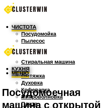
ЧИСТОТА
Посудомойка
Пылесос
Утюг
Швабра
Стиральная машина
КУХНЯ
МЕНЮ
Вытяжка
Духовка
Посудомоечная
Кофеварка
Микроволновка
машина с открытой
Плита