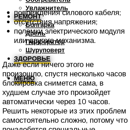
Увлажнитель
повреждения силового кабеля;
РЕМОНТ
отсутствия напряжения;
Болгарка
поломки электрического модуля
Дрель
или другого механизма.
Перфоратор
Шуруповерт
ЗДОРОВЬЕ
Даже если ничего этого не
произошло, спустя несколько часов
МЕНЮ
блокировка снимется сама, в
худшем случае это произойдет
автоматически через 10 часов.
Решить некоторые из этих проблем
самостоятельно сложно, потому что
понадобятся специальные