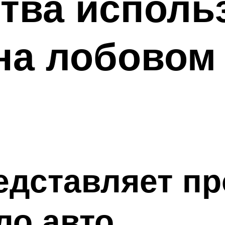
тва исполь
на лобовом
едставляет пр
ло авто