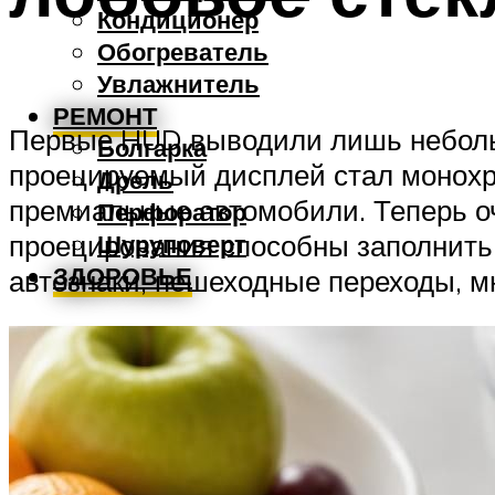
Кондиционер
Обогреватель
Увлажнитель
РЕМОНТ
Первые HUD выводили лишь неболь
Болгарка
проецируемый дисплей стал монохр
Дрель
премиальные автомобили. Теперь 
Перфоратор
проецирования способны заполнить 
Шуруповерт
ЗДОРОВЬЕ
автознаки, пешеходные переходы, мн
МЕНЮ