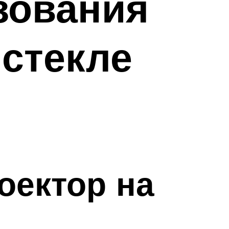
зования
 стекле
оектор на