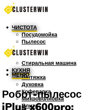
ЧИСТОТА
Посудомойка
Пылесос
Утюг
Швабра
Стиральная машина
КУХНЯ
МЕНЮ
Вытяжка
Духовка
Робот-пылесос
Кофеварка
Микроволновка
iPlus x600pro:
Плита