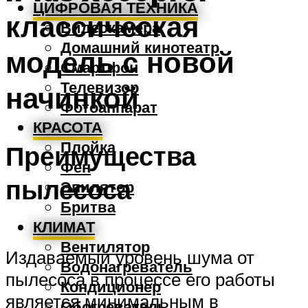
ЦИФРОВАЯ ТЕХНИКА
классическая
Видеокамера
Домашний кинотеатр
модель с новой
Смартфон
Телевизор
начинкой
Фотоаппарат
КРАСОТА
Плойка
Преимущества
Фен
пылесоса
Эпилятор
Бритва
КЛИМАТ
Вентилятор
Издаваемый уровень шума от
Водонагреватель
пылесоса в процессе его работы
Кондиционер
является минимальным в
Обогреватель