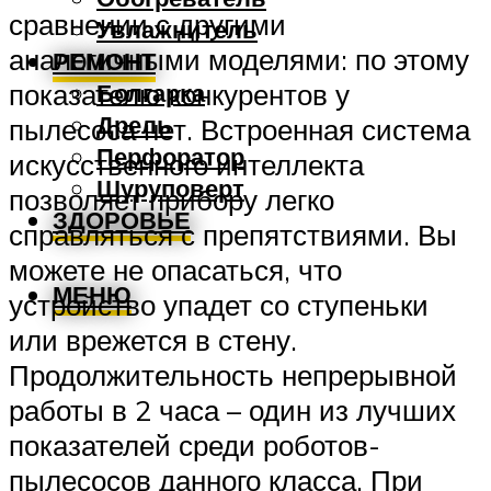
сравнении с другими
Увлажнитель
аналогичными моделями: по этому
РЕМОНТ
показателю конкурентов у
Болгарка
Дрель
пылесоса нет. Встроенная система
Перфоратор
искусственного интеллекта
Шуруповерт
позволяет прибору легко
ЗДОРОВЬЕ
справляться с препятствиями. Вы
можете не опасаться, что
МЕНЮ
устройство упадет со ступеньки
или врежется в стену.
Продолжительность непрерывной
работы в 2 часа – один из лучших
показателей среди роботов-
пылесосов данного класса. При