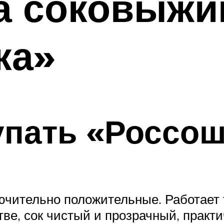
а соковыжи
ка»
упать «Россо
ючительно положительные. Работает 
е, сок чистый и прозрачный, практич