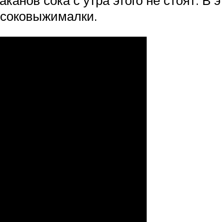
аканов сока с утра этого не стоят. В
 соковыжималки.