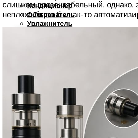
слишком презентабельный, однако, 
Кондиционер
неплохо было бы как-то автоматизи
Обогреватель
Увлажнитель
РЕМОНТ
Болгарка
Дрель
Перфоратор
Шуруповерт
ЗДОРОВЬЕ
МЕНЮ