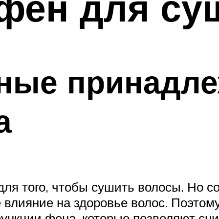
фен для су
ные принадле
а
ля того, чтобы сушить волосы. Но с
е влияние на здоровье волос. Поэто
нкции фена, которые позволяют сни