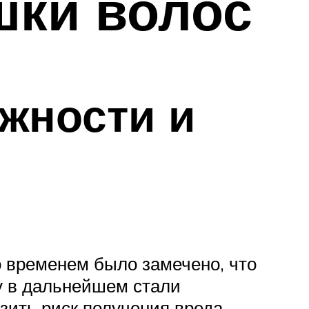
шки волос
жности и
о временем было замечено, что
му в дальнейшем стали
зить риск получения вреда