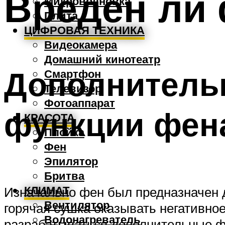
Вреден ли 
Микроволновка
Плита
ЦИФРОВАЯ ТЕХНИКА
Видеокамера
Домашний кинотеатр
Дополнитель
Смартфон
Телевизор
Фотоаппарат
функции фен
КРАСОТА
Плойка
Фен
Эпилятор
Бритва
КЛИМАТ
Изначально фен был предназначен д
Вентилятор
горячая сушка оказывать негативно
Водонагреватель
разрабатываться дополнительные фу