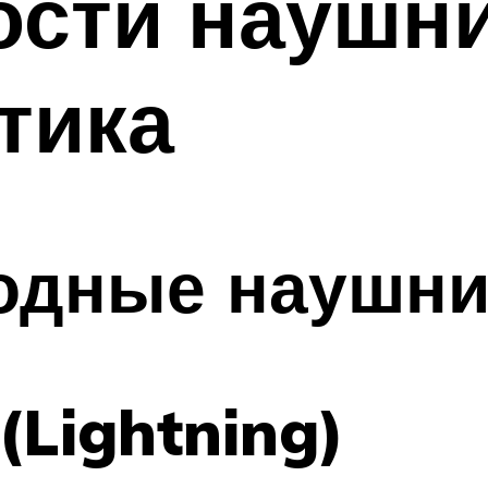
сти наушни
тика
одные наушн
(Lightning)