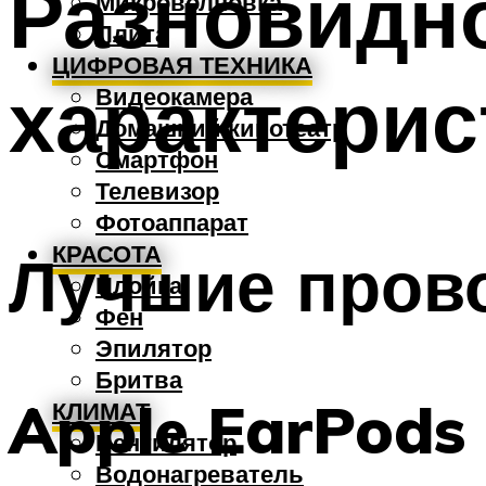
Разновидно
Микроволновка
Плита
ЦИФРОВАЯ ТЕХНИКА
характерис
Видеокамера
Домашний кинотеатр
Смартфон
Телевизор
Фотоаппарат
КРАСОТА
Лучшие пров
Плойка
Фен
Эпилятор
Бритва
Apple EarPods 
КЛИМАТ
Вентилятор
Водонагреватель