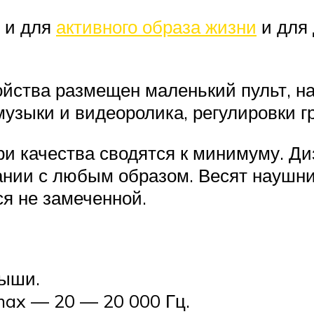
 и для
активного образа жизни
и для 
ойства размещен маленький пульт, н
музыки и видеоролика, регулировки г
ри качества сводятся к минимуму. Ди
тании с любым образом. Весят наушн
ся не замеченной.
дыши.
max — 20 — 20 000 Гц.