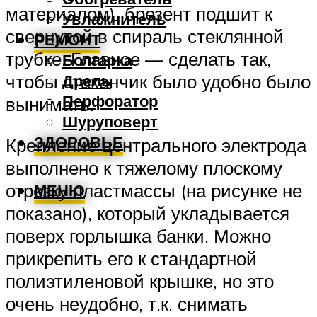
материалом), брезент подшит к
Увлажнитель
свернутой в спираль стеклянной
РЕМОНТ
трубке. Главное — сделать так,
Болгарка
Дрель
чтобы стаканчик было удобно было
Перфоратор
вынимать.
Шуруповерт
ЗДОРОВЬЕ
Крепление центрального электрода
выполнено к тяжелому плоскому
отрезку пластмассы (на рисунке не
МЕНЮ
показано), который укладывается
поверх горлышка банки. Можно
прикрепить его к стандартной
полиэтиленовой крышке, но это
очень неудобно, т.к. снимать