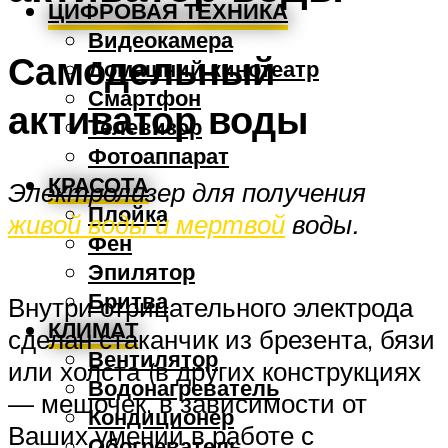
ЦИФРОВАЯ ТЕХНИКА
Видеокамера
Самодельный
Домашний кинотеатр
Смартфон
активатор воды
Телевизор
Фотоаппарат
КРАСОТА
Электролизер для получения
Плойка
живой воды и мертвой
воды.
Фен
Эпилятор
Бритва
Внутри отрицательного электрода
КЛИМАТ
сделан стаканчик из брезента, бязи
Вентилятор
или холста (в других конструкциях
Водонагреватель
— мешочек, в зависимости от
Кондиционер
Ваших умений в работе с
Обогреватель