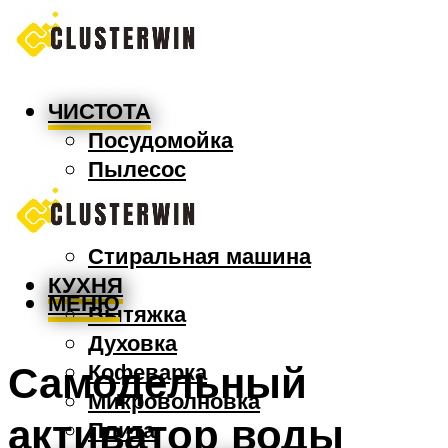
ЧИСТОТА
Посудомойка
Пылесос
Утюг
Швабра
Стиральная машина
КУХНЯ
МЕНЮ
Вытяжка
Духовка
Самодельный
Кофеварка
Микроволновка
активатор воды
Плита