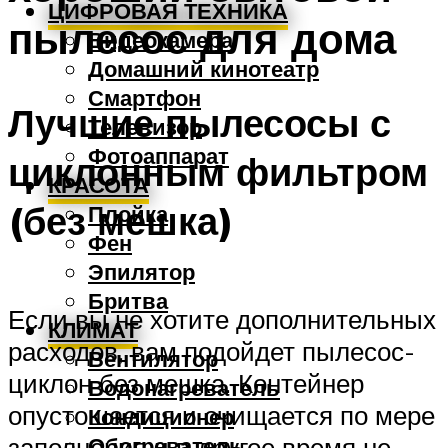
ЦИФРОВАЯ ТЕХНИКА
пылесос для дома
Видеокамера
Домашний кинотеатр
Смартфон
Лучшие пылесосы с
Телевизор
Фотоаппарат
циклонным фильтром
КРАСОТА
(без мешка)
Плойка
Фен
Эпилятор
Бритва
Если вы не хотите дополнительных
КЛИМАТ
расходов, вам подойдет пылесос-
Вентилятор
циклон без мешка. Контейнер
Водонагреватель
опустошается и очищается по мере
Кондиционер
заполнения и в другое время не
Обогреватель