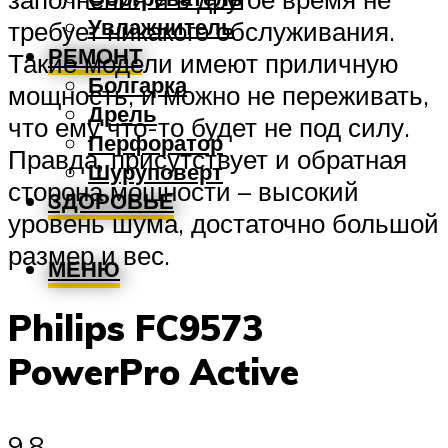
Увлажнитель
требует никакого обслуживания.
РЕМОНТ
Такие модели имеют приличную
Болгарка
мощность, и можно не переживать,
Дрель
что ему что-то будет не под силу.
Перфоратор
Правда, присутствует и обратная
Шуруповерт
сторона мощности – высокий
ЗДОРОВЬЕ
уровень шума, достаточно большой
размер и вес.
МЕНЮ
Philips FC9573
PowerPro Active
9.8