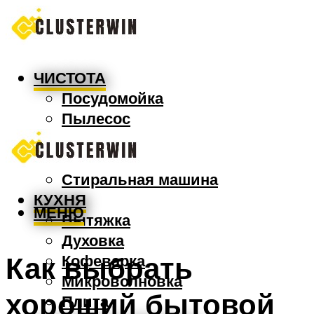
ЧИСТОТА
Посудомойка
Пылесос
Утюг
Швабра
Стиральная машина
КУХНЯ
МЕНЮ
Вытяжка
Духовка
Как выбрать
Кофеварка
Микроволновка
хороший бытовой
Плита