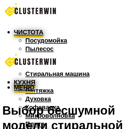
ЧИСТОТА
Посудомойка
Пылесос
Утюг
Швабра
Стиральная машина
КУХНЯ
МЕНЮ
Вытяжка
Духовка
Выбор бесшумной
Кофеварка
Микроволновка
модели стиральной
Плита