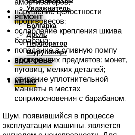
амортизаторов;
Увлажнитель
нарушение целостности
РЕМОНТ
противовесов;
Болгарка
ослабление крепления шкива
Дрель
барабана;
Перфоратор
попадание в сливную помпу
Шуруповерт
посторонних предметов: монет,
ЗДОРОВЬЕ
пуговиц, мелких деталей;
стирание уплотнительной
МЕНЮ
манжеты в местах
соприкосновения с барабаном.
Шум, появившийся в процессе
эксплуатации машины, является
сигналом о неисправности. Для