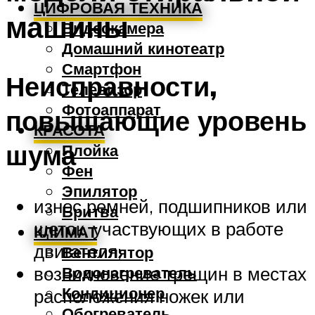
ЦИФРОВАЯ ТЕХНИКА
машины
Видеокамера
Домашний кинотеатр
Смартфон
Неисправности,
Телевизор
Фотоаппарат
повышающие уровень
КРАСОТА
шума
Плойка
Фен
Эпилятор
износ ремней, подшипников или
Бритва
щеток, участвующих в работе
КЛИМАТ
двигателя;
Вентилятор
возникновение трещин в местах
Водонагреватель
Кондиционер
расположения ножек или
Обогреватель