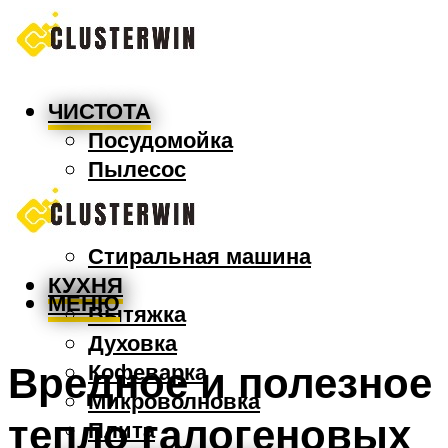
ЧИСТОТА
Посудомойка
Пылесос
Утюг
Швабра
Стиральная машина
КУХНЯ
МЕНЮ
Вытяжка
Духовка
Вредное и полезное
Кофеварка
Микроволновка
тепло галогеновых
Плита