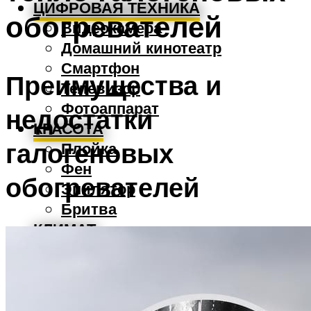
ЦИФРОВАЯ ТЕХНИКА
обогревателей
Видеокамера
Домашний кинотеатр
Смартфон
Преимущества и
Телевизор
Фотоаппарат
недостатки
КРАСОТА
галогеновых
Плойка
Фен
обогревателей
Эпилятор
Бритва
КЛИМАТ
Вентилятор
Водонагреватель
Кондиционер
Обогреватель