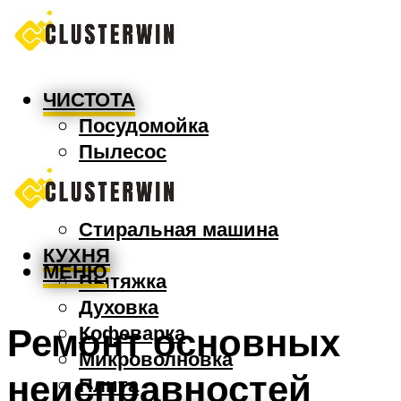
ЧИСТОТА
Посудомойка
Пылесос
Утюг
Швабра
Стиральная машина
КУХНЯ
МЕНЮ
Вытяжка
Духовка
Ремонт основных
Кофеварка
Микроволновка
неисправностей
Плита