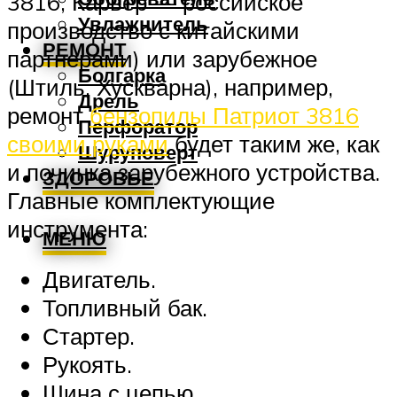
3816, Карвер — российское
Увлажнитель
производство с китайскими
РЕМОНТ
партнерами) или зарубежное
Болгарка
(Штиль, Хускварна), например,
Дрель
ремонт
бензопилы Патриот 3816
Перфоратор
своими руками
будет таким же, как
Шуруповерт
и починка зарубежного устройства.
ЗДОРОВЬЕ
Главные комплектующие
инструмента:
МЕНЮ
Двигатель.
Топливный бак.
Стартер.
Рукоять.
Шина с цепью.