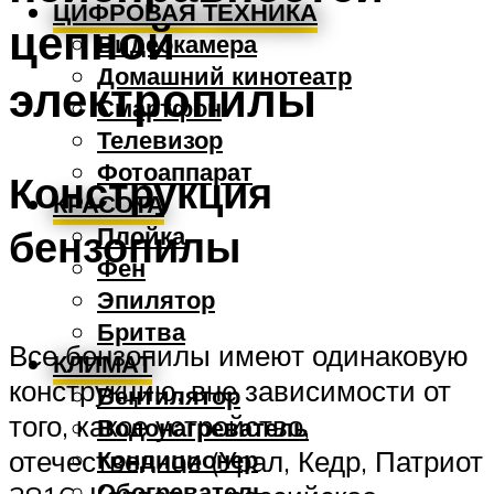
ЦИФРОВАЯ ТЕХНИКА
цепной
Видеокамера
Домашний кинотеатр
электропилы
Смартфон
Телевизор
Фотоаппарат
Конструкция
КРАСОТА
Плойка
бензопилы
Фен
Эпилятор
Бритва
Все бензопилы имеют одинаковую
КЛИМАТ
конструкцию, вне зависимости от
Вентилятор
того, какое устройство,
Водонагреватель
отечественное (Урал, Кедр, Патриот
Кондиционер
Обогреватель