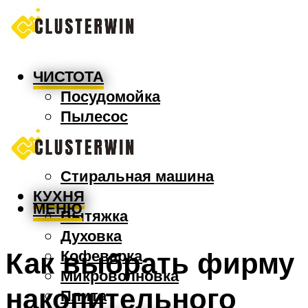
ЧИСТОТА
Посудомойка
Пылесос
Утюг
Швабра
Стиральная машина
КУХНЯ
МЕНЮ
Вытяжка
Духовка
Как выбрать фирму
Кофеварка
Микроволновка
накопительного
Плита