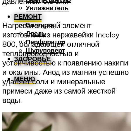
давлением 0,8 атм.
Увлажнитель
РЕМОНТ
Болгарка
Нагревательный элемент
Дрель
изготовлен из нержавейки Incoloy
Перфоратор
800, обладающей отличной
Шуруповерт
теплопроводностью и
ЗДОРОВЬЕ
устойчивостью к появлению накипи
и окалины. Анод из магния успешно
МЕНЮ
удаляет соли и минеральные
примеси даже из самой жесткой
воды.