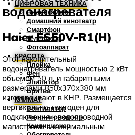
ЦИФРОВАЯ ТЕХНИКА
водонагревателя
Видеокамера
Домашний кинотеатр
Смартфон
Haier ES50V-R1(H)
Телевизор
Фотоаппарат
КРАСОТА
Этот накопительный
Плойка
водонагреватель мощностью 2 кВт,
Фен
объемом 50 л, и габаритными
Эпилятор
размерами 850х370х380 мм
Бритва
изготавливают в КНР. Размещается
КЛИМАТ
вертикально, пригоден для
Вентилятор
подключения к водопроводной
Водонагреватель
Кондиционер
магистрали с минимальным
Обогреватель