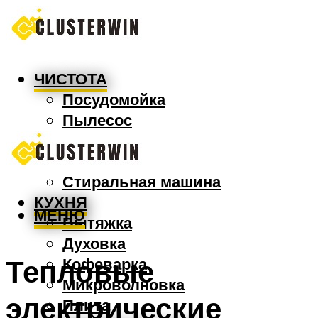
ЧИСТОТА
Посудомойка
Пылесос
Утюг
Швабра
Стиральная машина
КУХНЯ
МЕНЮ
Вытяжка
Духовка
Тепловые
Кофеварка
Микроволновка
электрические
Плита