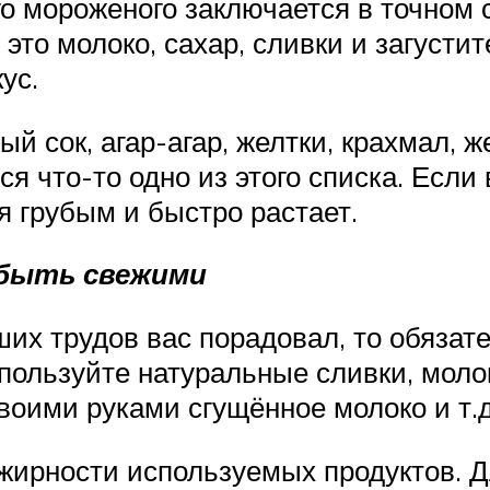
го мороженого заключается в точном
 это молоко, сахар, сливки и загусти
ус.
 сок, агар-агар, желтки, крахмал, же
я что-то одно из этого списка. Если
я грубым и быстро растает.
 быть свежими
ших трудов вас порадовал, то обязате
спользуйте натуральные сливки, моло
воими руками сгущённое молоко и т.д
 жирности используемых продуктов. Д