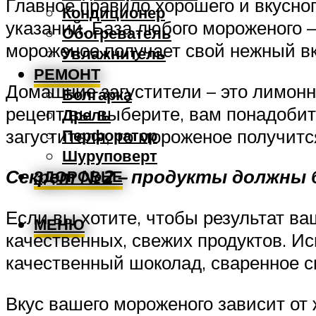
Главное правило хорошего и вкусно
Кондиционер
указаний. База любого мороженого –
Обогреватель
мороженое получает свой нежный вк
Увлажнитель
РЕМОНТ
Домашние загустители – это лимонный
Болгарка
рецепт вы выберите, вам понадобитс
Дрель
загустителя, то мороженое получитс
Перфоратор
Шуруповерт
Секрет №2 – продукты должны
ЗДОРОВЬЕ
Если вы хотите, чтобы результат ва
МЕНЮ
качественных, свежих продуктов. И
качественный шоколад, сваренное с
Вкус вашего мороженого зависит от