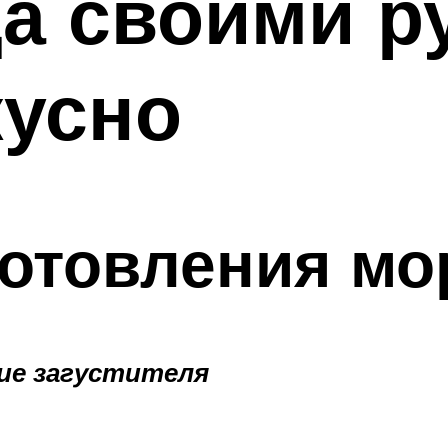
а своими р
кусно
готовления мо
ие загустителя