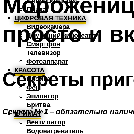
Морожениц
Микроволновка
Плита
ЦИФРОВАЯ ТЕХНИКА
просто и в
Видеокамера
Домашний кинотеатр
Смартфон
Телевизор
Фотоаппарат
КРАСОТА
Секреты при
Плойка
Фен
Эпилятор
Бритва
Секрет №1 – обязательно налич
КЛИМАТ
Вентилятор
Водонагреватель