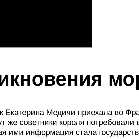
никновения мо
ак Екатерина Медичи приехала во Фр
ут же советники короля потребовали 
ная ими информация стала государств