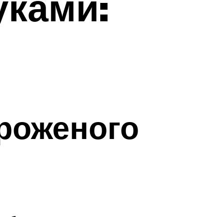
уками:
роженого