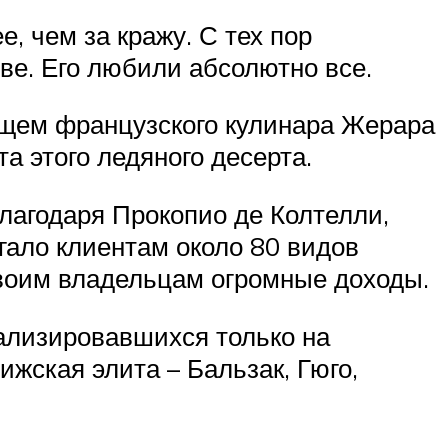
, чем за кражу. С тех пор
ве. Его любили абсолютно все.
ищем французского кулинара Жерара
а этого ледяного десерта.
агодаря Прокопио де Колтелли,
гало клиентам около 80 видов
 своим владельцам огромные доходы.
ализировавшихся только на
жская элита – Бальзак, Гюго,