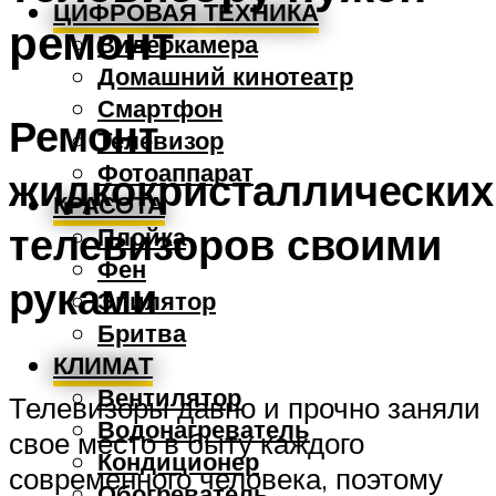
ЦИФРОВАЯ ТЕХНИКА
ремонт
Видеокамера
Домашний кинотеатр
Смартфон
Ремонт
Телевизор
Фотоаппарат
жидкокристаллических
КРАСОТА
телевизоров своими
Плойка
Фен
руками
Эпилятор
Бритва
КЛИМАТ
Вентилятор
Телевизоры давно и прочно заняли
Водонагреватель
свое место в быту каждого
Кондиционер
современного человека, поэтому
Обогреватель