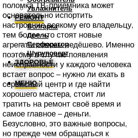
поломка ТВ-приёмника может
Увлажнитель
основательно испортить
РЕМОНТ
настроение всякому его владельцу,
Болгарка
тем более что стоят новые
Дрель
агрегаты совсем недёшево. Именно
Перфоратор
Шуруповерт
поэтому в случае появления
ЗДОРОВЬЕ
неисправности у каждого человека
встает вопрос – нужно ли ехать в
МЕНЮ
сервисный центр и где найти
хорошего мастера, стоит ли
тратить на ремонт своё время и
самое главное – деньги.
Безусловно, это важные вопросы,
но прежде чем обращаться к