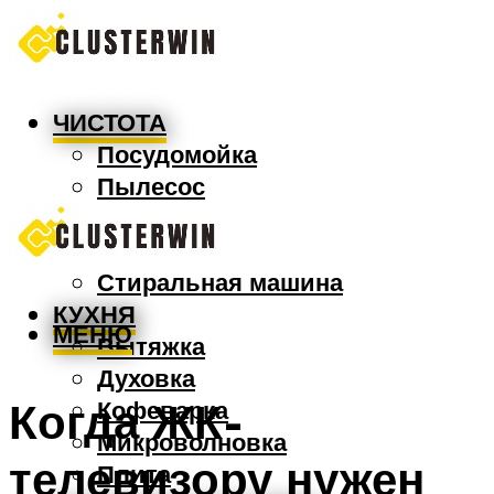
ЧИСТОТА
Посудомойка
Пылесос
Утюг
Швабра
Стиральная машина
КУХНЯ
МЕНЮ
Вытяжка
Духовка
Когда ЖК-
Кофеварка
Микроволновка
телевизору нужен
Плита