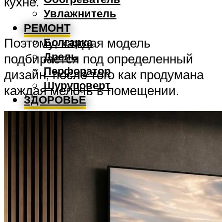
кухне.
Увлажнитель
РЕМОНТ
Болгарка
Поэтому, каждая модель
Дрель
подбирается под определенный
Перфоратор
дизайн, после того как продумана
Шуруповерт
каждая мелочь в помещении.
ЗДОРОВЬЕ
МЕНЮ