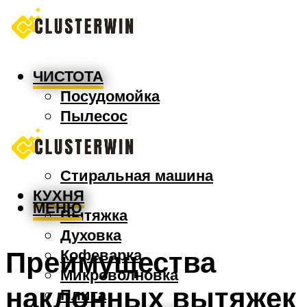
ЧИСТОТА
Посудомойка
Пылесос
Утюг
Швабра
Стиральная машина
КУХНЯ
МЕНЮ
Вытяжка
Духовка
Преимущества
Кофеварка
Микроволновка
наклонных вытяжек
Плита