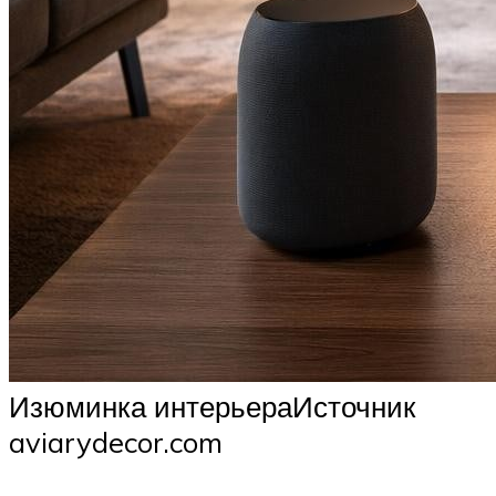
Изюминка интерьераИсточник
aviarydecor.com