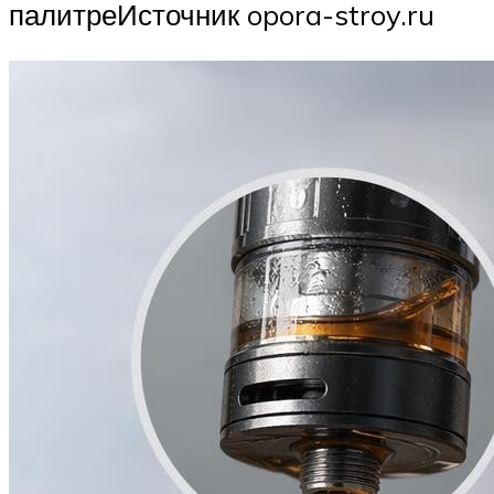
палитреИсточник opora-stroy.ru