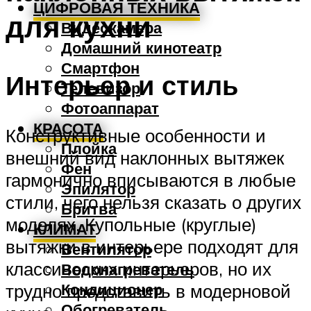
ЦИФРОВАЯ ТЕХНИКА
для кухни
Видеокамера
Домашний кинотеатр
Смартфон
Интерьер и стиль
Телевизор
Фотоаппарат
КРАСОТА
Конструктивные особенности и
Плойка
внешний вид наклонных вытяжек
Фен
гармонично вписываются в любые
Эпилятор
стили, чего нельзя сказать о других
Бритва
моделях. Купольные (круглые)
КЛИМАТ
вытяжки в интерьере подходят для
Вентилятор
классических интерьеров, но их
Водонагреватель
Кондиционер
трудно представить в модерновой
Обогреватель