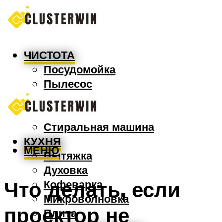
ЧИСТОТА
Посудомойка
Пылесос
Утюг
Швабра
Стиральная машина
КУХНЯ
МЕНЮ
Вытяжка
Духовка
Что делать, если
Кофеварка
Микроволновка
проектор не
Плита