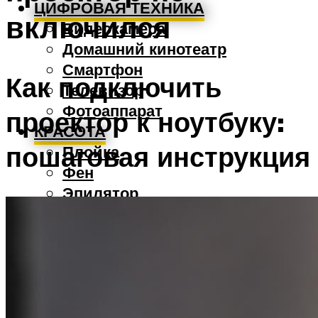
ЦИФРОВАЯ ТЕХНИКА
включился
Видеокамера
Домашний кинотеатр
Смартфон
Как подключить
Телевизор
Фотоаппарат
проектор к ноутбуку:
КРАСОТА
пошаговая инструкция
Плойка
Фен
Эпилятор
Бритва
КЛИМАТ
Вентилятор
Водонагреватель
Кондиционер
Обогреватель