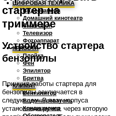
ЦИФРОВАЯ ТЕХНИКА
стартер на
Видеокамера
Домашний кинотеатр
триммере
Смартфон
Телевизор
Фотоаппарат
Устройство стартера
КРАСОТА
Плойка
бензопилы
Фен
Эпилятор
Бритва
Принцип работы стартера для
КЛИМАТ
бензопилы заключается в
Вентилятор
следующем. В пазу корпуса
Водонагреватель
установлена ручка, через которую
Кондиционер
Обогреватель