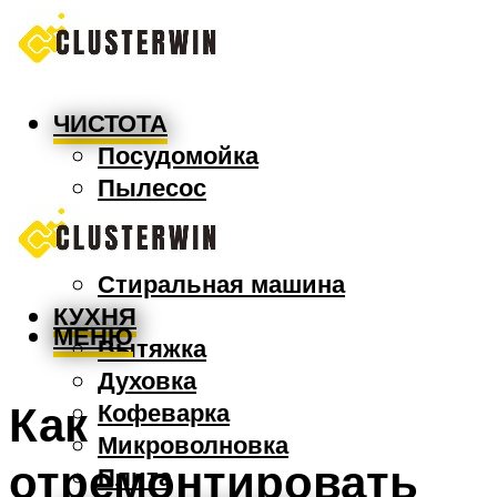
ЧИСТОТА
Посудомойка
Пылесос
Утюг
Швабра
Стиральная машина
КУХНЯ
МЕНЮ
Вытяжка
Духовка
Как
Кофеварка
Микроволновка
отремонтировать
Плита