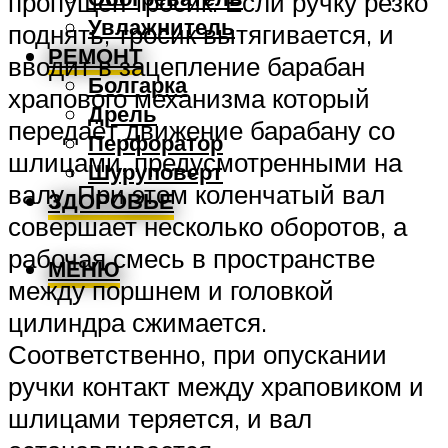
пропущен тросик. Если ручку резко
Увлажнитель
поднять, тросик вытягивается, и
РЕМОНТ
вводит в зацепление барабан
Болгарка
храпового механизма который
Дрель
передаёт движение барабану со
Перфоратор
шлицами, предусмотренными на
Шуруповерт
валу. При этом коленчатый вал
ЗДОРОВЬЕ
совершает несколько оборотов, а
рабочая смесь в пространстве
МЕНЮ
между поршнем и головкой
цилиндра сжимается.
Соответственно, при опускании
ручки контакт между храповиком и
шлицами теряется, и вал