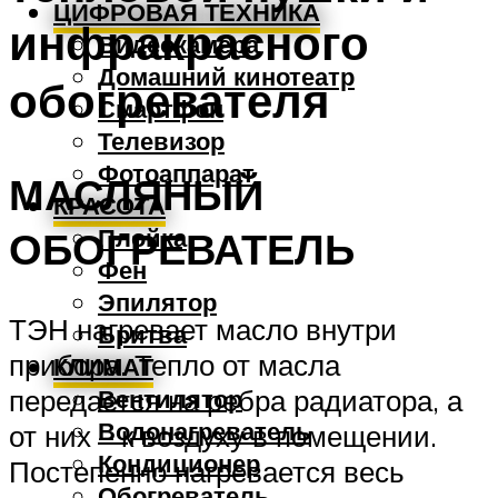
ЦИФРОВАЯ ТЕХНИКА
инфракрасного
Видеокамера
Домашний кинотеатр
обогревателя
Смартфон
Телевизор
Фотоаппарат
МАСЛЯНЫЙ
КРАСОТА
Плойка
ОБОГРЕВАТЕЛЬ
Фен
Эпилятор
ТЭН нагревает масло внутри
Бритва
прибора. Тепло от масла
КЛИМАТ
передается на ребра радиатора, а
Вентилятор
Водонагреватель
от них – к воздуху в помещении.
Кондиционер
Постепенно нагревается весь
Обогреватель