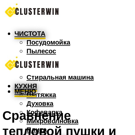
ЧИСТОТА
Посудомойка
Пылесос
Утюг
Швабра
Стиральная машина
КУХНЯ
МЕНЮ
Вытяжка
Духовка
Сравнение
Кофеварка
Микроволновка
тепловой пушки и
Плита