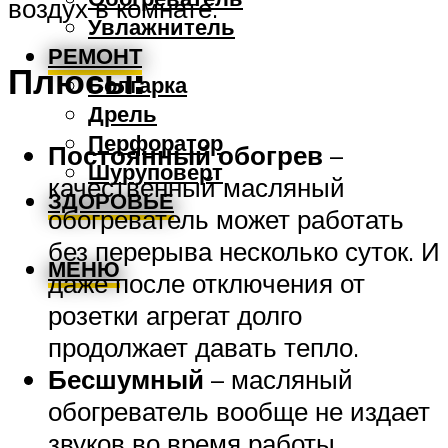
воздух в комнате.
Увлажнитель
РЕМОНТ
Плюсы:
Болгарка
Дрель
Перфоратор
Постоянный обогрев
–
Шуруповерт
качественный масляный
ЗДОРОВЬЕ
обогреватель может работать
без перерыва несколько суток. И
МЕНЮ
даже после отключения от
розетки агрегат долго
продолжает давать тепло.
Бесшумный
– масляный
обогреватель вообще не издает
звуков во время работы.