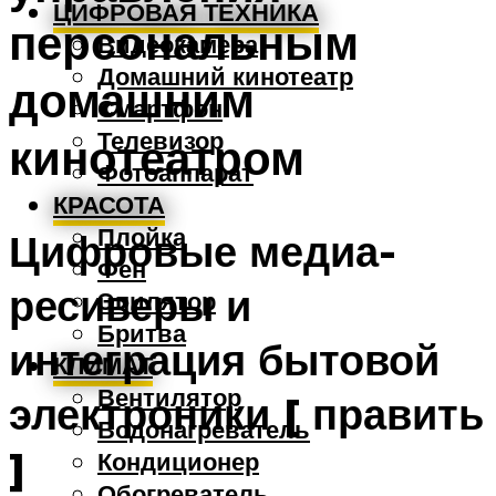
ЦИФРОВАЯ ТЕХНИКА
персональным
Видеокамера
Домашний кинотеатр
домашним
Смартфон
Телевизор
кинотеатром
Фотоаппарат
КРАСОТА
Плойка
Цифровые медиа-
Фен
ресиверы и
Эпилятор
Бритва
интеграция бытовой
КЛИМАТ
Вентилятор
электроники [ править
Водонагреватель
]
Кондиционер
Обогреватель