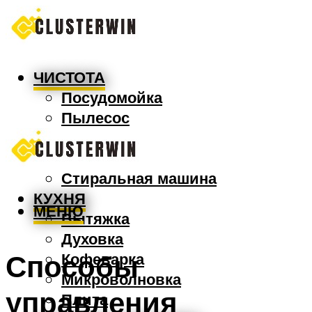
ЧИСТОТА
Посудомойка
Пылесос
Утюг
Швабра
Стиральная машина
КУХНЯ
МЕНЮ
Вытяжка
Духовка
Способы
Кофеварка
Микроволновка
управления
Плита