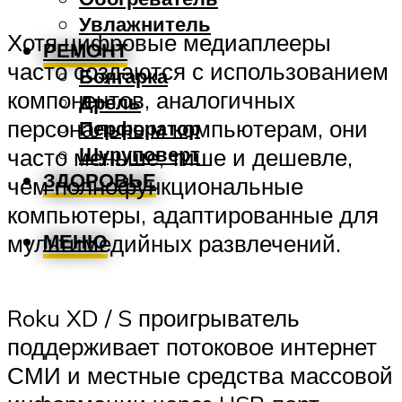
Увлажнитель
Хотя
цифровые медиаплееры
РЕМОНТ
часто создаются с использованием
Болгарка
компонентов, аналогичных
Дрель
персональным компьютерам, они
Перфоратор
Шуруповерт
часто меньше, тише и дешевле,
ЗДОРОВЬЕ
чем полнофункциональные
компьютеры, адаптированные для
МЕНЮ
мультимедийных развлечений.
Roku
XD / S проигрыватель
поддерживает потоковое интернет
СМИ и местные средства массовой