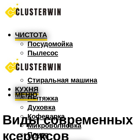
ЧИСТОТА
Посудомойка
Пылесос
Утюг
Швабра
Стиральная машина
КУХНЯ
МЕНЮ
Вытяжка
Духовка
Виды современных
Кофеварка
Микроволновка
ксероксов
Плита