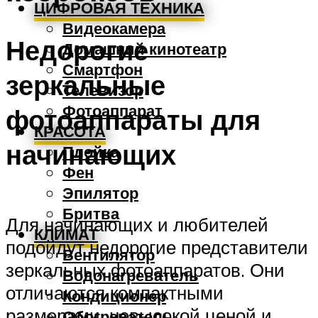
ЦИФРОВАЯ ТЕХНИКА
Видеокамера
Недорогие
Домашний кинотеатр
Смартфон
зеркальные
Телевизор
Фотоаппарат
фотоаппараты для
КРАСОТА
начинающих
Плойка
Фен
Эпилятор
Бритва
Для начинающих и любителей
КЛИМАТ
подойдут недорогие представители
Вентилятор
зеркальных фотоаппаратов. Они
Водонагреватель
отличаются компактными
Кондиционер
размерами, невысокой ценой и
Обогреватель