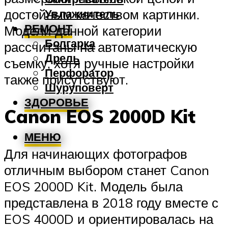
достойным качеством картинки.
Увлажнитель
РЕМОНТ
Модели данной категории
Болгарка
рассчитаны на автоматическую
Дрель
съемку, хотя ручные настройки
Перфоратор
также присутствуют.
Шуруповерт
ЗДОРОВЬЕ
Canon EOS 2000D Kit
МЕНЮ
Для начинающих фотографов
отличным выбором станет Canon
EOS 2000D Kit. Модель была
представлена в 2018 году вместе с
EOS 4000D и ориентировалась на