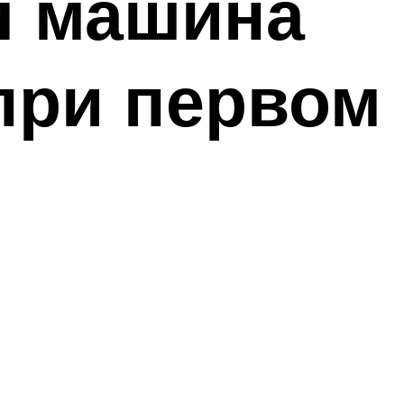
я машина
 при первом