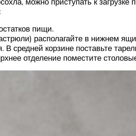
осохла, можно приступать к загрузке
:
остатков пищи.
астрюли) располагайте в нижнем ящи
 В средней корзине поставьте тарелк
ерхнее отделение поместите столовы