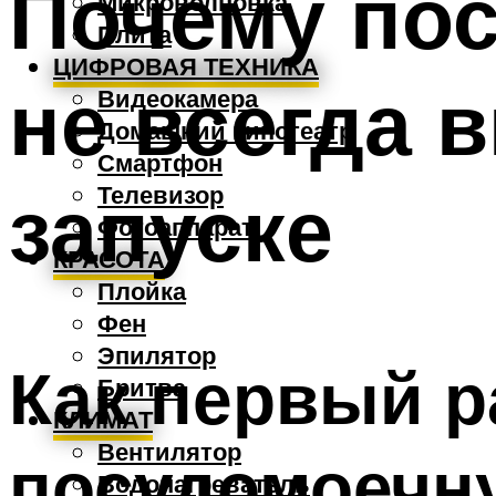
Почему по
Микроволновка
Плита
ЦИФРОВАЯ ТЕХНИКА
не всегда 
Видеокамера
Домашний кинотеатр
Смартфон
запуске
Телевизор
Фотоаппарат
КРАСОТА
Плойка
Фен
Эпилятор
Как первый р
Бритва
КЛИМАТ
Вентилятор
посудомоечн
Водонагреватель