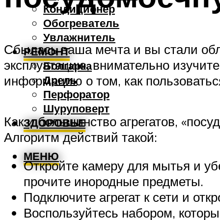
Кондиционер
Обогреватель
Увлажнитель
Сбылась ваша мечта и вы стали об
РЕМОНТ
эксплуатацию, внимательно изучит
Болгарка
информацию о том, как пользовать
Дрель
Перфоратор
Шуруповерт
Как и большинство агрегатов, «посу
ЗДОРОВЬЕ
Алгоритм действий такой:
МЕНЮ
Откройте камеру для мытья и убе
прочите инородные предметы.
Подключите агрегат к сети и отк
Воспользуйтесь набором, который