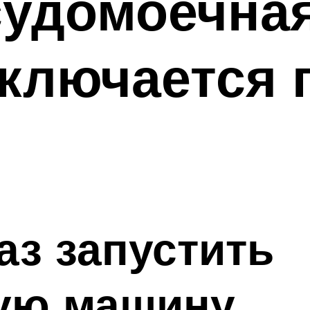
судомоечна
включается
аз запустить
ую машину