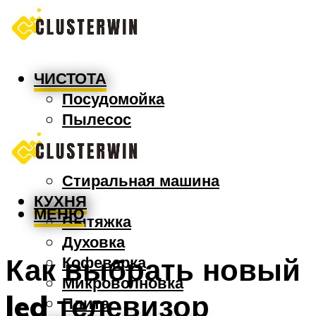
ЧИСТОТА
Посудомойка
Пылесос
Утюг
Швабра
Стиральная машина
КУХНЯ
МЕНЮ
Вытяжка
Духовка
Как выбрать новый
Кофеварка
Микроволновка
led телевизор
Плита