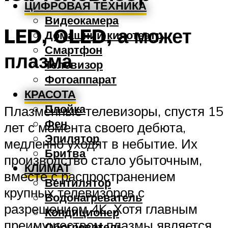
ЦИФРОВАЯ ТЕХНИКА
Видеокамера
LED, OLED, а может
Домашний кинотеатр
Смартфон
плазма
Телевизор
Фотоаппарат
КРАСОТА
Плойка
Плазменные телевизоры, спустя 15
Фен
лет с момента своего дебюта,
Эпилятор
медленно уходят в небытие. Их
Бритва
производство стало убыточным,
КЛИМАТ
вместе с распространением
Вентилятор
крупных телевизоров с
Водонагреватель
разрешением 4K. Хотя главным
Кондиционер
преимуществом плазмы является
Обогреватель