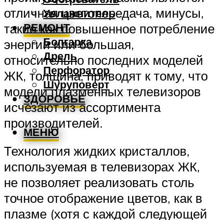
отличная цветопередача, минусы,
Увлажнитель
РЕМОНТ
такие как повышенное потребление
Болгарка
энергии или большая,
Дрель
относительно последних моделей
Перфоратор
ЖК, толщина, приводят к тому, что
Шуруповерт
модели плазменных телевизоров
ЗДОРОВЬЕ
исчезают из ассортимента
производителей.
МЕНЮ
Технология жидких кристаллов,
используемая в телевизорах ЖК,
не позволяет реализовать столь
точное отображение цветов, как в
плазме (хотя с каждой следующей