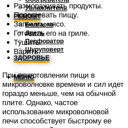
Размораживать продукты.
Увлажнитель
Подогревать пищу.
РЕМОНТ
Запекать мясо.
Болгарка
Готовить его на гриле.
Дрель
Перфоратор
Тушить.
Шуруповерт
Варить.
ЗДОРОВЬЕ
При приготовлении пищи в
МЕНЮ
микроволновке времени и сил идет
гораздо меньше, чем на обычной
плите. Однако, частое
использование микроволновой
печи способствует быстрому ее