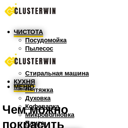
ЧИСТОТА
Посудомойка
Пылесос
Утюг
Швабра
Стиральная машина
КУХНЯ
МЕНЮ
Вытяжка
Духовка
Чем можно
Кофеварка
Микроволновка
покрасить
Плита