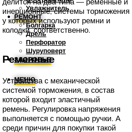
делится на два типа — ременные и
Увлажнитель
инерционные, системы торможения
РЕМОНТ
у которых используют ремни и
Болгарка
колодки, соответственно.
Дрель
Перфоратор
Шуруповерт
Ременные
ЗДОРОВЬЕ
МЕНЮ
Устройства с механической
системой торможения, в состав
которой входит эластичный
ремень. Регулировка напряжения
выполняется с помощью ручки. А
среди причин для покупки такой