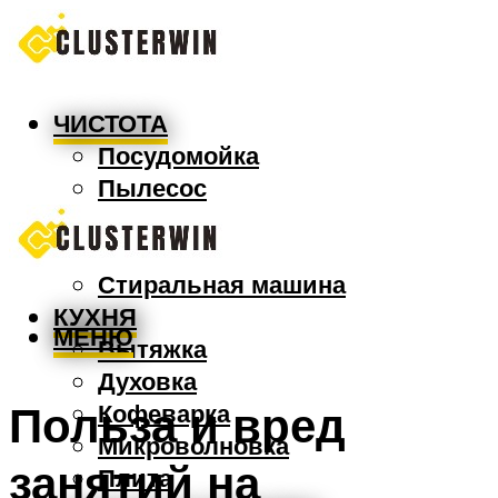
ЧИСТОТА
Посудомойка
Пылесос
Утюг
Швабра
Стиральная машина
КУХНЯ
МЕНЮ
Вытяжка
Духовка
Польза и вред
Кофеварка
Микроволновка
занятий на
Плита