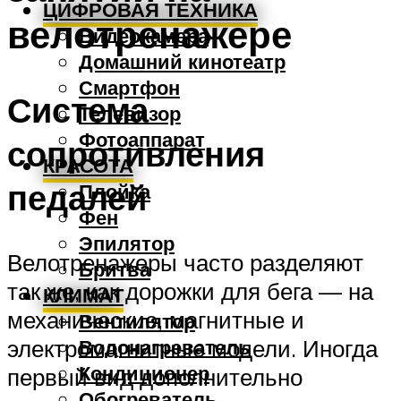
ЦИФРОВАЯ ТЕХНИКА
велотренажере
Видеокамера
Домашний кинотеатр
Смартфон
Система
Телевизор
Фотоаппарат
сопротивления
КРАСОТА
педалей
Плойка
Фен
Эпилятор
Велотренажеры часто разделяют
Бритва
так же, как дорожки для бега — на
КЛИМАТ
механические, магнитные и
Вентилятор
электромагнитные модели. Иногда
Водонагреватель
Кондиционер
первый вид дополнительно
Обогреватель