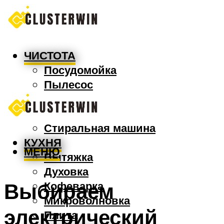
ЧИСТОТА
Посудомойка
Пылесос
Утюг
Швабра
Стиральная машина
КУХНЯ
МЕНЮ
Вытяжка
Духовка
Выбираем
Кофеварка
Микроволновка
электрический
Плита