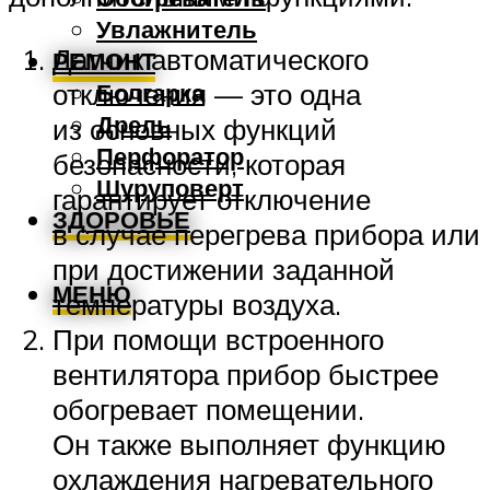
Увлажнитель
Датчик автоматического
РЕМОНТ
отключения — это одна
Болгарка
Дрель
из основных функций
Перфоратор
безопасности, которая
Шуруповерт
гарантирует отключение
ЗДОРОВЬЕ
в случае перегрева прибора или
при достижении заданной
МЕНЮ
температуры воздуха.
При помощи встроенного
вентилятора прибор быстрее
обогревает помещении.
Он также выполняет функцию
охлаждения нагревательного