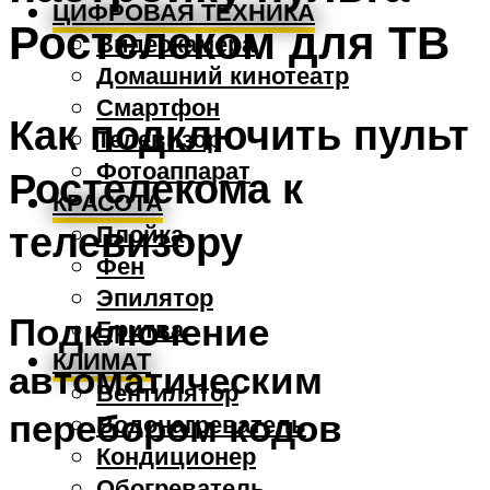
ЦИФРОВАЯ ТЕХНИКА
Ростелеком для ТВ
Видеокамера
Домашний кинотеатр
Смартфон
Как подключить пульт
Телевизор
Фотоаппарат
Ростелекома к
КРАСОТА
телевизору
Плойка
Фен
Эпилятор
Подключение
Бритва
КЛИМАТ
автоматическим
Вентилятор
перебором кодов
Водонагреватель
Кондиционер
Обогреватель