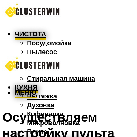
ЧИСТОТА
Посудомойка
Пылесос
Утюг
Швабра
Стиральная машина
КУХНЯ
МЕНЮ
Вытяжка
Духовка
Осуществляем
Кофеварка
Микроволновка
настройку пульта
Плита