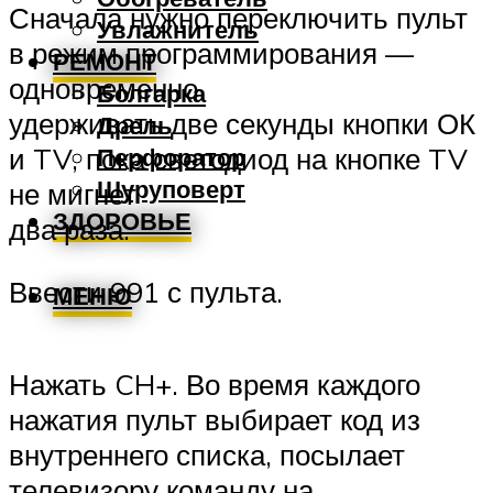
Сначала нужно переключить пульт
Увлажнитель
в режим программирования —
РЕМОНТ
одновременно
Болгарка
удерживать две секунды кнопки ОК
Дрель
и TV, пока светодиод на кнопке TV
Перфоратор
Шуруповерт
не мигнет
ЗДОРОВЬЕ
два раза.
Ввести 991 с пульта.
МЕНЮ
Нажать CH+. Во время каждого
нажатия пульт выбирает код из
внутреннего списка, посылает
телевизору команду на