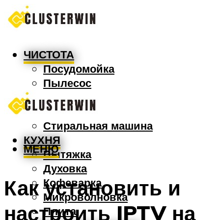
ЧИСТОТА
Посудомойка
Пылесос
Утюг
Швабра
Стиральная машина
КУХНЯ
МЕНЮ
Вытяжка
Духовка
Как установить и
Кофеварка
Микроволновка
настроить IPTV на
Плита