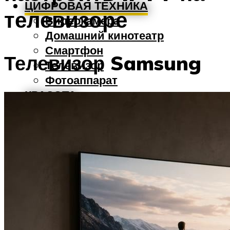
ЦИФРОВАЯ ТЕХНИКА
телевизоре
Видеокамера
Домашний кинотеатр
Смартфон
Телевизор Samsung
Телевизор
Фотоаппарат
КРАСОТА
Плойка
Фен
Эпилятор
Бритва
КЛИМАТ
Вентилятор
Водонагреватель
Кондиционер
Обогреватель