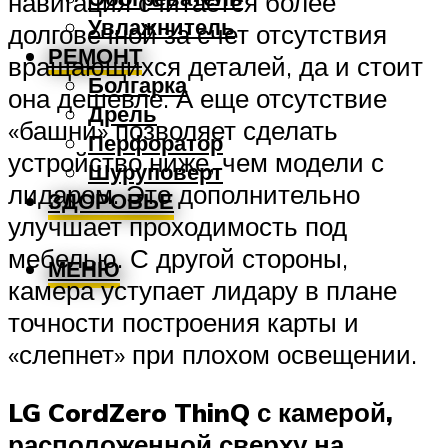
навигация считается более
Увлажнитель
долговечной за счет отсутствия
РЕМОНТ
вращающихся деталей, да и стоит
Болгарка
она дешевле. А еще отсутствие
Дрель
«башни» позволяет сделать
Перфоратор
устройство ниже, чем модели с
Шуруповерт
лидаром. Это дополнительно
ЗДОРОВЬЕ
улучшает проходимость под
мебелью. С другой стороны,
МЕНЮ
камера уступает лидару в плане
точности построения карты и
«слепнет» при плохом освещении.
LG CordZero ThinQ с камерой,
расположенной сверху на