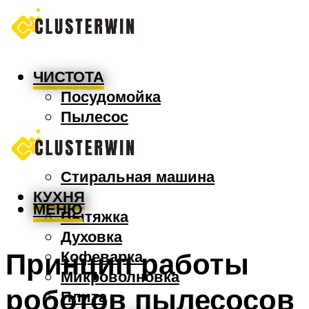
ЧИСТОТА
Посудомойка
Пылесос
Утюг
Швабра
Стиральная машина
КУХНЯ
МЕНЮ
Вытяжка
Духовка
Принцип работы
Кофеварка
Микроволновка
роботов пылесосов
Плита