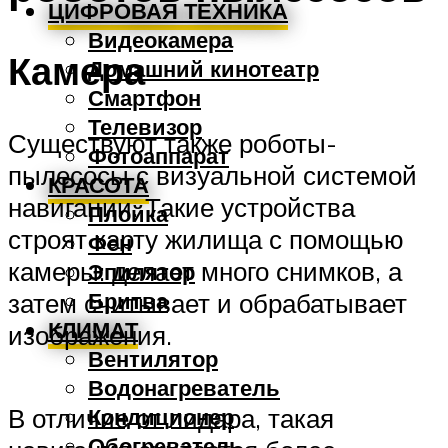
ЦИФРОВАЯ ТЕХНИКА
Видеокамера
Камера
Домашний кинотеатр
Смартфон
Телевизор
Существуют также роботы-
Фотоаппарат
пылесосы с визуальной системой
КРАСОТА
навигации. Такие устройства
Плойка
строят карту жилища с помощью
Фен
камеры: делает много снимков, а
Эпилятор
Бритва
затем считывает и обрабатывает
КЛИМАТ
изображения.
Вентилятор
Водонагреватель
Кондиционер
В отличие от лидара, такая
Обогреватель