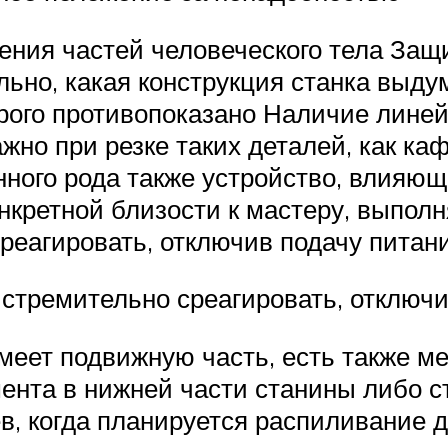
ения частей человеческого тела Защ
ьно, какая конструкция станка выду
трого противопоказано Наличие лине
жно при резке таких деталей, как ка
ного рода также устройство, влияющ
нкретной близости к мастеру, выпол
еагировать, отключив подачу питан
стремительно среагировать, отключи
имеет подвижную часть, есть также м
ента в нижней части станины либо с
ев, когда планируется распиливание