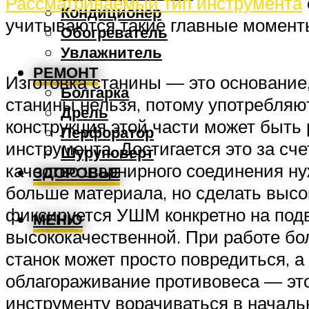
Рассматриваемый тип инструмента
Кондиционер
учитываются такие главные момент
Обогреватель
Увлажнитель
РЕМОНТ
Изготовка станины — это основание
Болгарка
станины нельзя, потому употребляю
Дрель
конструкция этой части может быть
Перфоратор
инструмента. Достигается это за с
Шуруповерт
качество шарнирного соединения нуж
ЗДОРОВЬЕ
больше материала, но сделать высо
фиксируется УШМ конкретно на под
МЕНЮ
высококачественной. При работе бол
станок может просто повредиться, а
облагораживание противовеса — это
инструменту ворачиваться в начал