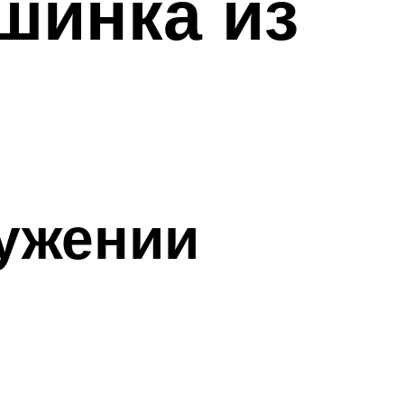
шинка из
ужении