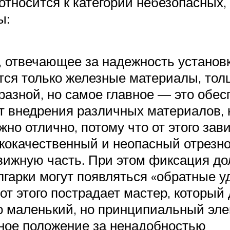
относится к категории небезопасных,
ы:
, отвечающее за надежность установк
тся только железные материалы, то
 разной, но самое главное — это обе
чет внедрения различных материалов,
но отлично, потому что от этого за
кокачественный и неопасный отрезн
вижную часть. При этом фиксация д
гарки могут появляться «обратные у
 от этого пострадает мастер, которы
 маленький, но принципиальный эле
ьное положение за ненадобностью