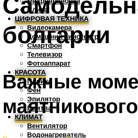
Самодельн
Микроволновка
Плита
ЦИФРОВАЯ ТЕХНИКА
болгарки
Видеокамера
Домашний кинотеатр
Смартфон
Телевизор
Фотоаппарат
КРАСОТА
Важные моме
Плойка
Фен
маятникового
Эпилятор
Бритва
КЛИМАТ
Вентилятор
Водонагреватель