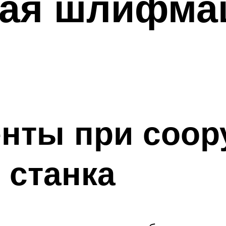
ая шлифма
нты при соор
 станка