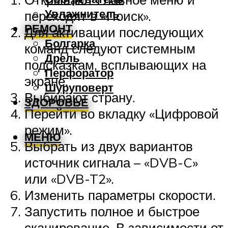
Увлажнитель
переходят в «Поиск».
РЕМОНТ
Для активации последующих
Болгарка
команд следуют системным
Дрель
подсказкам, всплывающих на
Перфоратор
экране.
Шуруповерт
Выбирают страну.
ЗДОРОВЬЕ
Перейти во вкладку «Цифровой
режим».
МЕНЮ
Выбрать из двух вариантов
источник сигнала – «DVB-C»
или «DVB-T2».
Изменить параметры скорости.
Запустить полное и быстрое
сканирование. В зависимости от