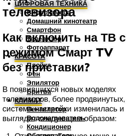
ЦИФРОВАЯ ТЕХНИКА
телевизора
Видеокамера
Домашний кинотеатр
Смартфон
Как включить на ТВ с
Телевизор
Фотоаппарат
режимом Смарт TV
КРАСОТА
без приставки?
Плойка
Фен
Эпилятор
В появившихся новых моделях
Бритва
телевизоров, более продвинутых,
КЛИМАТ
система настройки изменилась и
Вентилятор
выглядит следующим образом:
Водонагреватель
Кондиционер
Открывают Главное меню и
Обогреватель