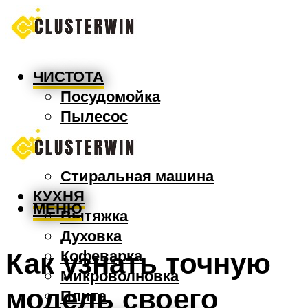
ЧИСТОТА
Посудомойка
Пылесос
Утюг
Швабра
Стиральная машина
КУХНЯ
МЕНЮ
Вытяжка
Духовка
Как узнать точную
Кофеварка
Микроволновка
модель своего
Плита