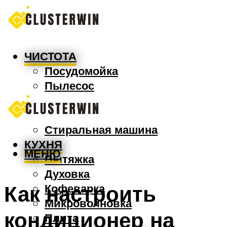
ЧИСТОТА
Посудомойка
Пылесос
Утюг
Швабра
Стиральная машина
КУХНЯ
МЕНЮ
Вытяжка
Духовка
Как настроить
Кофеварка
Микроволновка
кондиционер на
Плита