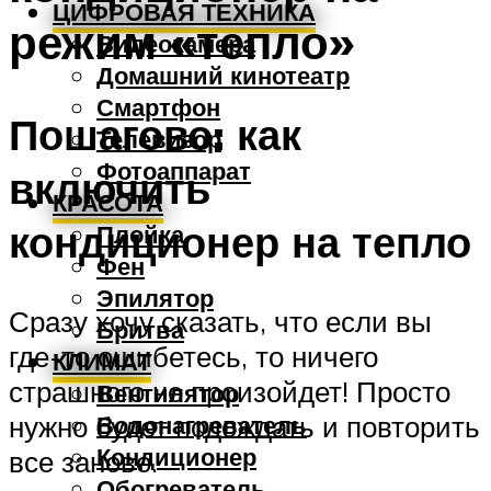
ЦИФРОВАЯ ТЕХНИКА
режим «тепло»
Видеокамера
Домашний кинотеатр
Смартфон
Пошагово: как
Телевизор
Фотоаппарат
включить
КРАСОТА
кондиционер на тепло
Плойка
Фен
Эпилятор
Сразу хочу сказать, что если вы
Бритва
где-то ошибетесь, то ничего
КЛИМАТ
страшного не произойдет! Просто
Вентилятор
нужно будет подождать и повторить
Водонагреватель
Кондиционер
все заново.
Обогреватель