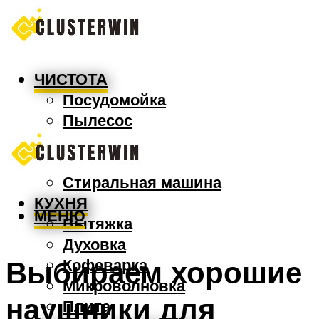
ЧИСТОТА
Посудомойка
Пылесос
Утюг
Швабра
Стиральная машина
КУХНЯ
МЕНЮ
Вытяжка
Духовка
Выбираем хорошие
Кофеварка
Микроволновка
наушники для
Плита