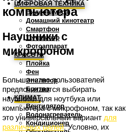
ЦИФРОВАЯ ТЕХНИКА
компьютера
Видеокамера
Домашний кинотеатр
Смартфон
Наушники с
Телевизор
Фотоаппарат
микрофоном
КРАСОТА
Плойка
Фен
Большинство пользователей
Эпилятор
предпочитаются выбирать
Бритва
КЛИМАТ
наушники для ноутбука или
Вентилятор
компьютера с микрофоном, так как
Водонагреватель
это универсальный вариант
для
Кондиционер
различных целей
. Условно, их
Обогреватель