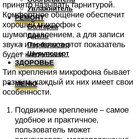
принято называть гарнитурой.
Увлажнитель
Комфортное общение обеспечит
РЕМОНТ
хороший микрофон с
Болгарка
шумоподавлением, а для записи
Дрель
звука или голоса этот показатель
Перфоратор
Шуруповерт
будет ключевым.
ЗДОРОВЬЕ
Тип крепления микрофона бывает
разным, каждый их них имеет свои
МЕНЮ
особенности.
Подвижное крепление – самое
удобное и практичное,
пользователь может