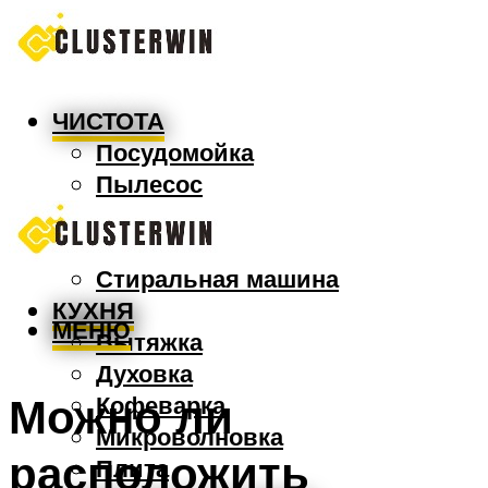
ЧИСТОТА
Посудомойка
Пылесос
Утюг
Швабра
Стиральная машина
КУХНЯ
МЕНЮ
Вытяжка
Духовка
Можно ли
Кофеварка
Микроволновка
расположить
Плита