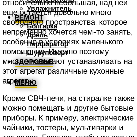
относительно небольшая, над ней
Увлажнитель
еще остается довольно много
РЕМОНТ
свободного пространства, которое
Болгарка
непременно хочется чем-то занять,
Дрель
особенно в условиях маленького
Перфоратор
помещения. Именно поэтому
Шуруповерт
многие начинают устанавливать на
ЗДОРОВЬЕ
этот агрегат различные кухонные
агрегаты.
МЕНЮ
Кроме СВЧ-печи, на стиралке также
можно помещать и другие бытовые
приборы. К примеру, электрические
чайники, тостеры, мультиварки и