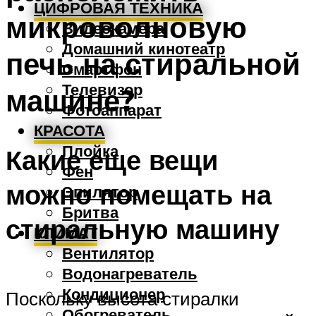
ЦИФРОВАЯ ТЕХНИКА
микроволновую
Видеокамера
Домашний кинотеатр
печь на стиральной
Смартфон
Телевизор
машине?
Фотоаппарат
КРАСОТА
Плойка
Какие еще вещи
Фен
можно помещать на
Эпилятор
Бритва
стиральную машину
КЛИМАТ
Вентилятор
Водонагреватель
Кондиционер
Поскольку высота стиралки
Обогреватель